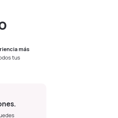
o
riencia más
todos tus
ones.
puedes